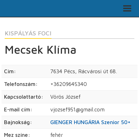
KISPÁLYÁS FOCI
Mecsek Klíma
Cím:
7634 Pécs, Rácvárosi út 68.
Telefonszám:
+36209645340
Kapcsolattartó:
Vörös József
E-mail cím:
vjozsef951@gmail.com
Bajnokság:
GIENGER HUNGÁRIA Szenior 50+
Mez színe:
fehér