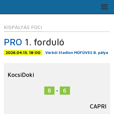
KISPÁLYÁS FOCI
PRO
1. forduló
2026.04.15. 18:00
Várkői Stadion MŰFŰVES B. pálya
KocsiDoki
8
-
6
CAPRI